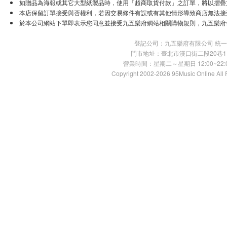
如贈品為海報或其它大型紙製品時，使用「超商取貨付款」之訂單，將以摺疊
本店保留訂單接受與否權利，若因交易條件有誤或有其他情形導致商店無法接受
於本公司網站下單即表示您同意並接受九五樂府網站相關購物規則，九五樂府
登記公司：九五樂府有限公司 統一編號：
門市地址：臺北市漢口街二段20巷11號 TE
營業時間：星期二～星期日 12:00~22:00
Copyright 2002-2026 95Music Online All 