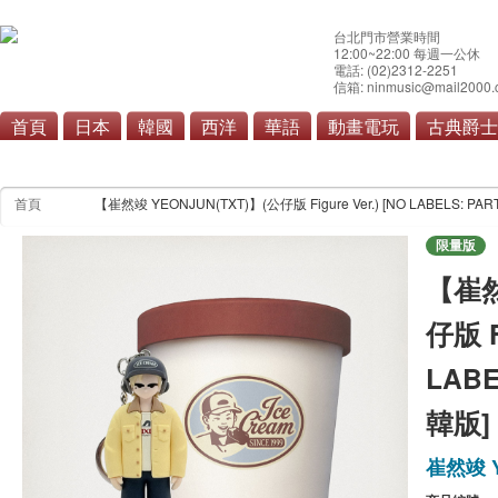
台北門市營業時間
12:00~22:00 每週一公休
電話: (02)2312-2251
信箱: ninmusic@mail2000.
首頁
日本
韓國
西洋
華語
動畫電玩
古典爵士
首頁
【崔然竣 YEONJUN(TXT)】(公仔版 Figure Ver.) [NO LABELS: PA
限量版
【崔然
仔版 Fi
LABE
韓版]
崔然竣 Y