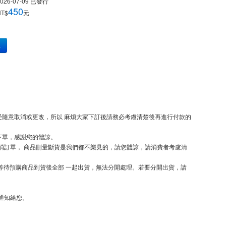
026-07-09
已發行
450
NT$
元
車
隨意取消或更改，所以 麻煩大家下訂後請務必考慮清楚後再進行付款的
下單，感謝您的體諒。
取消訂單， 商品刪量斷貨是我們都不樂見的，請您體諒，請消費者考慮清
等待預購商品到貨後全部 一起出貨，無法分開處理。若要分開出貨，請
通知給您。
。