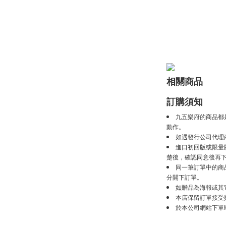
相關商品
訂購須知
九五樂府的商品都
動作。
如遇發行公司代理
進口初回版或限量
楚後，確認同意後再
同一筆訂單中的商
分開下訂單。
如贈品為海報或其
本店保留訂單接受
於本公司網站下單