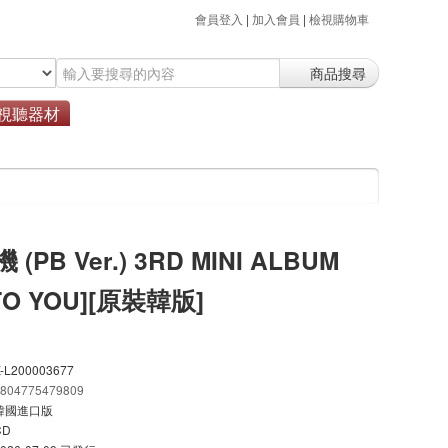
會員登入
|
加入會員
|
檢視購物車
商品搜尋
視聽器材
(PB Ver.) 3RD MINI ALBUM
TO YOU][原裝韓版]
-L200003677
8804775479809
韓國進口版
CD