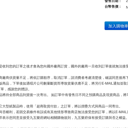
發售日期：
2
台幣售價：
加入購物
是收到您的訂單之後才會為您向國外廠商訂貨，國外的廠商一旦收到訂單後就無法接受
商廠商供貨量不足，將依訂購順序，取消訂單，請消費者考慮清楚後，確認同意後再
版商品，下單後如遇唱片公司刪量斷貨而導致貨量供應不足，將另行E-MAIL通知並
下單，感謝您的體諒。
品將待全部商品到貨後一次寄出。 如訂單中有發售日不同之預購商品及現貨商品，將
它大型紙製品時，使用「超商取貨付款」之訂單，將以摺疊方式與商品一同寄出。
與否權利，若因交易條件有誤或有其他情形導致商店無法接受您的訂單，將以E-MAIL
即表示您同意並接受九五樂府網站相關購物規則，九五樂府保有接受訂購與否之權益