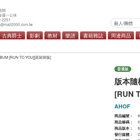
時間
0 每週一公休
2-2251
@mail2000.com.tw
古典爵士
影劇
教材
樂譜
書籍雜誌
周邊商品
行
原聲帶
商品總覽
ALBUM [RUN TO YOU][原裝韓版]
普通版
版本隨機 
[RUN 
AHOF
商品編號：
K
商品條碼：
商品版本：
發行媒體：