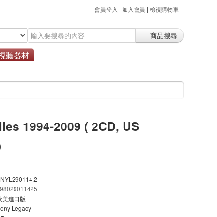
會員登入
|
加入會員
|
檢視購物車
商品搜尋
視聽器材
lies 1994-2009 ( 2CD, US
)
SNYL290114.2
198029011425
歐美進口版
ony Legacy