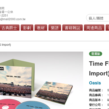
時間
0 每週一公休
2-2251
@mail2000.com.tw
古典爵士
影劇
教材
樂譜
書籍雜誌
周邊商品
滾/重金屬
原聲帶
商品總覽
 Import)
普通版
Time F
Import
Oasis
商品編號：
商品條碼：
商品版本：
發行公司：
S