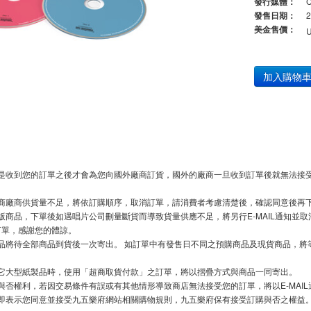
發行媒體：
發售日期：
2
美金售價：
加入購物
是收到您的訂單之後才會為您向國外廠商訂貨，國外的廠商一旦收到訂單後就無法接受
商廠商供貨量不足，將依訂購順序，取消訂單，請消費者考慮清楚後，確認同意後再
版商品，下單後如遇唱片公司刪量斷貨而導致貨量供應不足，將另行E-MAIL通知並
下單，感謝您的體諒。
品將待全部商品到貨後一次寄出。 如訂單中有發售日不同之預購商品及現貨商品，將
它大型紙製品時，使用「超商取貨付款」之訂單，將以摺疊方式與商品一同寄出。
與否權利，若因交易條件有誤或有其他情形導致商店無法接受您的訂單，將以E-MAIL
即表示您同意並接受九五樂府網站相關購物規則，九五樂府保有接受訂購與否之權益