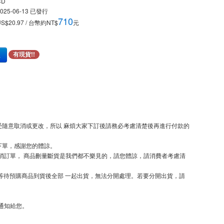
CD
025-06-13
已發行
710
US$20.97 / 台幣約NT$
元
車
有現貨!!
隨意取消或更改，所以 麻煩大家下訂後請務必考慮清楚後再進行付款的
下單，感謝您的體諒。
取消訂單， 商品刪量斷貨是我們都不樂見的，請您體諒，請消費者考慮清
等待預購商品到貨後全部 一起出貨，無法分開處理。若要分開出貨，請
通知給您。
。