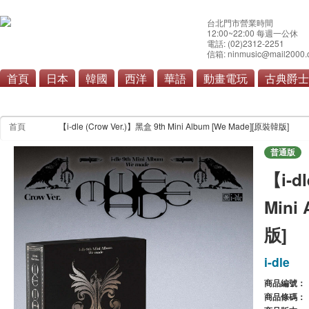
台北門市營業時間
12:00~22:00 每週一公休
電話: (02)2312-2251
信箱: ninmusic@mail2000.
首頁
日本
韓國
西洋
華語
動畫電玩
古典爵士
首頁
【i-dle (Crow Ver.)】黑盒 9th Mini Album [We Made][原裝韓版]
普通版
【i-d
Mini
版]
i-dle
商品編號：
商品條碼：