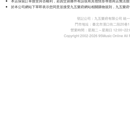
本店保留訂單接受與否權利，若因交易條件有誤或有其他情形導致商店無法接受
於本公司網站下單即表示您同意並接受九五樂府網站相關購物規則，九五樂府
登記公司：九五樂府有限公司 統一編號：
門市地址：臺北市漢口街二段20巷11號 TE
營業時間：星期二～星期日 12:00~22:00
Copyright 2002-2026 95Music Online All 