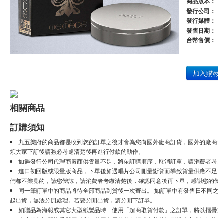
商品版本：
發行公司：
發行媒體：
發售日期：
台幣售價：
加入購
相關商品
訂購須知
九五樂府的商品都是收到您的訂單之後才會為您向國外廠商訂貨，國外的廠商
煩大家下訂後請務必考慮清楚後再進行付款的動作。
如遇發行公司代理商廠商供貨量不足，將依訂購順序，取消訂單，請消費者考
進口初回版或限量版商品，下單後如遇唱片公司刪量斷貨而導致貨量供應不足，將
們都不樂見的，請您體諒，請消費者考慮清楚後，確認同意後再下單，感謝您的
同一筆訂單中的商品將待全部商品到貨後一次寄出。 如訂單中有發售日不同之
起出貨，無法分開處理。若要分開出貨，請分開下訂單。
如贈品為海報或其它大型紙製品時，使用「超商取貨付款」之訂單，將以摺疊