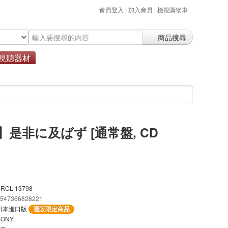
會員登入
|
加入會員
|
檢視購物車
商品搜尋
視聽器材
】是非に及ばず [通常盤, CD
SRCL-13798
4547366828221
日本進口版
通販限定商品
SONY