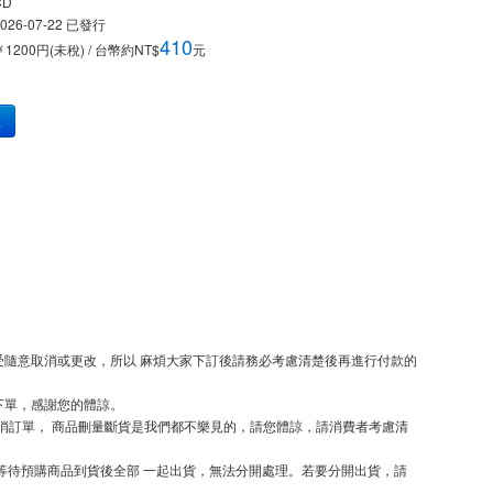
CD
026-07-22
已發行
410
￥1200円(未稅) / 台幣約NT$
元
車
隨意取消或更改，所以 麻煩大家下訂後請務必考慮清楚後再進行付款的
下單，感謝您的體諒。
取消訂單， 商品刪量斷貨是我們都不樂見的，請您體諒，請消費者考慮清
等待預購商品到貨後全部 一起出貨，無法分開處理。若要分開出貨，請