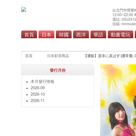
台北門市營業
12:00~22:0
電話: (02)231
信箱: ninmusic
首頁
日本
韓國
西洋
華語
動畫電玩
流行
搖滾/重
首頁
日本影音商品
【通販】是非に及ばず [通常盤, CD
發行月份
本月發行情報
2026-09
2026-10
2026-11