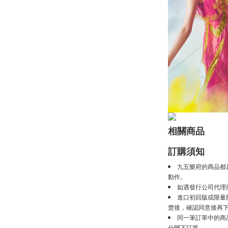
相關商品
訂購須知
九五樂府的商品都
動作。
如遇發行公司代理
進口初回版或限量
楚後，確認同意後再
同一筆訂單中的商
分開下訂單。