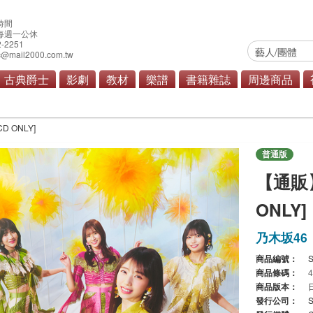
時間
0 每週一公休
2-2251
@mail2000.com.tw
古典爵士
影劇
教材
樂譜
書籍雜誌
周邊商品
金屬
演歌/歌謠
原聲帶
商品總覽
 ONLY]
普通版
【通販
ONLY]
乃木坂46
商品編號：
商品條碼：
商品版本：
發行公司：