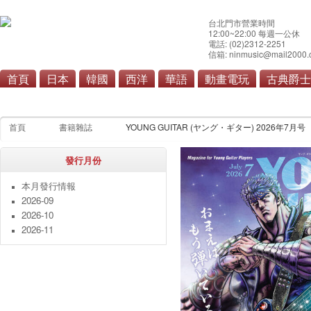
台北門市營業時間
12:00~22:00 每週一公休
電話: (02)2312-2251
信箱: ninmusic@mail2000.
首頁
日本
韓國
西洋
華語
動畫電玩
古典爵士
本月發行情報
雜誌
寫真集
漫畫單行本
畫
首頁
書籍雜誌
YOUNG GUITAR (ヤング・ギター) 2026年7月号
發行月份
本月發行情報
2026-09
2026-10
2026-11