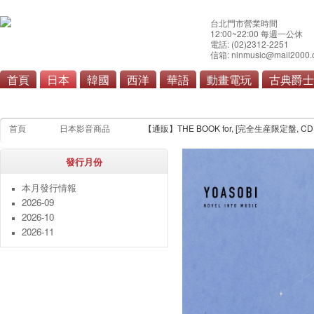
台北門市營業時間
12:00~22:00 每週一公休
電話: (02)2312-2251
信箱: ninmusic@mail2000.
首頁
日本
韓國
西洋
華語
動畫電玩
古典爵士
流行
搖滾/重金屬
演歌/
首頁
日本影音商品
【通販】THE BOOK for, [完全生産限定盤, 
發行月份
本月發行情報
2026-09
2026-10
2026-11