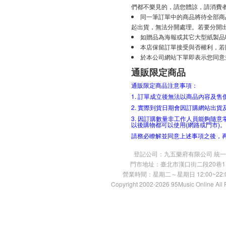
們都不樂見的，請您體諒，請消費
同一筆訂單中的商品將待全部商
起出貨，無法分開處理。若要分開
如贈品為海報或其它大型紙製品
本店保留訂單接受與否權利，若
於本公司網站下單即表示您同意
通販限定商品
通販限定商品注意事項：
1. 訂單成立後無法以商品內容及
2. 實際到貨日期會因訂購網站出
3. 因訂購數量非工作人員能夠隨
以後購物都可以使用(網路或門市)。
請務必瞭解並同意上述事項之後，
登記公司：九五樂府有限公司 統一編號：
門市地址：臺北市漢口街二段20巷11號 TE
營業時間：星期二～星期日 12:00~22:00
Copyright 2002-2026 95Music Online All 