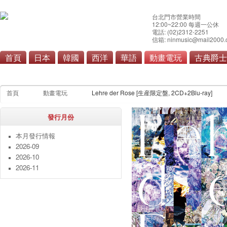
台北門市營業時間
12:00~22:00 每週一公休
電話: (02)2312-2251
信箱: ninmusic@mail2000.
首頁
日本
韓國
西洋
華語
動畫電玩
古典爵士
動畫
電玩
首頁
動畫電玩
Lehre der Rose [生産限定盤, 2CD+2Blu-ray]
發行月份
本月發行情報
2026-09
2026-10
2026-11