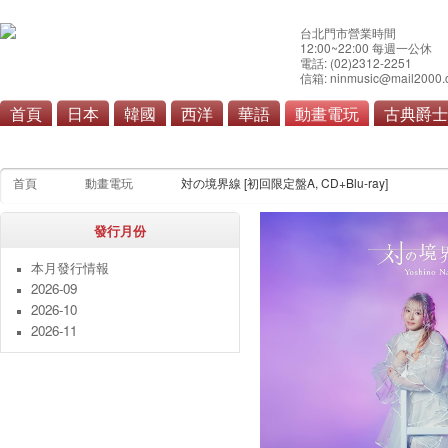
台北門市營業時間
12:00~22:00 每週一公休
電話: (02)2312-2251
信箱: ninmusic@mail2000.
首頁
日本
韓國
西洋
華語
動畫電玩
古典爵士
動畫
電玩
首頁
動畫電玩
対の境界線 [初回限定盤A, CD+Blu-ray]
發行月份
本月發行情報
2026-09
2026-10
2026-11