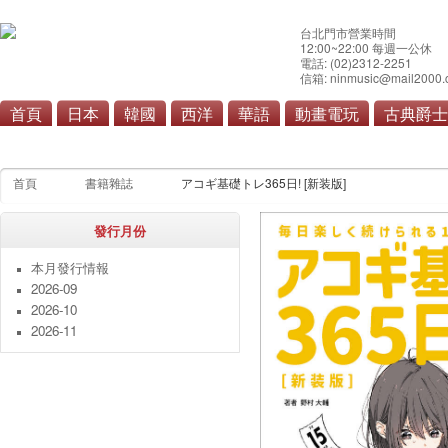
台北門市營業時間
12:00~22:00 每週一公休
電話: (02)2312-2251
信箱: ninmusic@mail2000.
首頁
日本
韓國
西洋
華語
動畫電玩
古典爵士
本月發行情報
雜誌
寫真集
漫畫單行本
畫
首頁
書籍雜誌
アコギ基礎トレ365日! [新装版]
發行月份
本月發行情報
2026-09
2026-10
2026-11