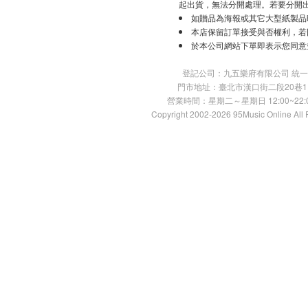
起出貨，無法分開處理。若要分開
如贈品為海報或其它大型紙製品
本店保留訂單接受與否權利，若
於本公司網站下單即表示您同意
登記公司：九五樂府有限公司 統一編號：
門市地址：臺北市漢口街二段20巷11號 TE
營業時間：星期二～星期日 12:00~22:00
Copyright 2002-2026 95Music Online All 