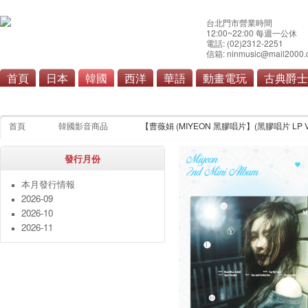
台北門市營業時間
12:00~22:00 每週一公休
電話: (02)2312-2251
信箱: ninmusic@mail2000.
首頁
日本
韓國
西洋
華語
動畫電玩
古典爵士
流行
原聲帶
首頁
韓國影音商品
【曹薇娟 (MIYEON 黑膠唱片】(黑膠唱片 LP Ver.)
發行月份
本月發行情報
2026-09
2026-10
2026-11