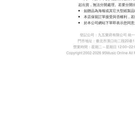
起出貨，無法分開處理。若要分開
如贈品為海報或其它大型紙製品
本店保留訂單接受與否權利，若
於本公司網站下單即表示您同意
登記公司：九五樂府有限公司 統一編號：
門市地址：臺北市漢口街二段20巷11號 TE
營業時間：星期二～星期日 12:00~22:00
Copyright 2002-2026 95Music Online All 