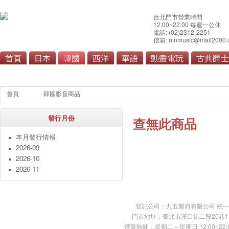
台北門市營業時間
12:00~22:00 每週一公休
電話: (02)2312-2251
信箱: ninmusic@mail2000.
首頁
日本
韓國
西洋
華語
動畫電玩
古典爵士
流行
原聲帶
首頁
韓國影音商品
發行月份
查無此商品
本月發行情報
2026-09
2026-10
2026-11
登記公司：九五樂府有限公司 統一編號：
門市地址：臺北市漢口街二段20巷11號 TE
營業時間：星期二～星期日 12:00~22:00