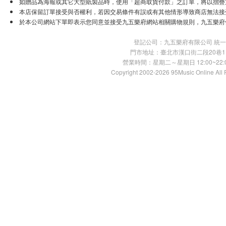
如贈品為海報或其它大型紙製品時，使用「超商取貨付款」之訂單，將以摺疊
本店保留訂單接受與否權利，若因交易條件有誤或有其他情形導致商店無法接受
於本公司網站下單即表示您同意並接受九五樂府網站相關購物規則，九五樂府
登記公司：九五樂府有限公司 統一編號：
門市地址：臺北市漢口街二段20巷11號 TE
營業時間：星期二～星期日 12:00~22:00
Copyright 2002-2026 95Music Online All 