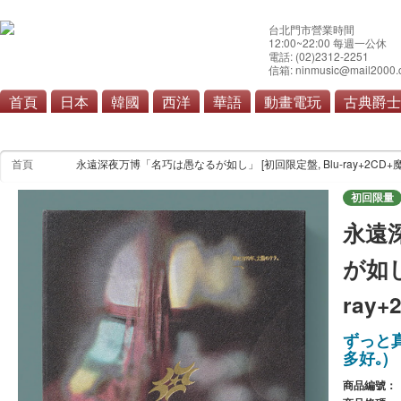
台北門市營業時間
12:00~22:00 每週一公休
電話: (02)2312-2251
信箱: ninmusic@mail2000.
首頁
日本
韓國
西洋
華語
動畫電玩
古典爵士
首頁
永遠深夜万博「名巧は愚なるが如し」 [初回限定盤, Blu-ray+2CD+
初回限量
永遠
が如し
ray
ずっと
多好｡)
商品編號：