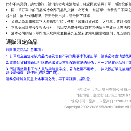
們都不樂見的，請您體諒，請消費者考慮清楚後，確認同意後再下單，感謝您的
同一筆訂單中的商品將待全部商品到貨後一次寄出。 如訂單中有發售日不同之
起出貨，無法分開處理。若要分開出貨，請分開下訂單。
如贈品為海報或其它大型紙製品時，使用「超商取貨付款」之訂單，將以摺疊
本店保留訂單接受與否權利，若因交易條件有誤或有其他情形導致商店無法接受
於本公司網站下單即表示您同意並接受九五樂府網站相關購物規則，九五樂府
通販限定商品
通販限定商品注意事項：
1. 訂單成立後無法以商品內容及售價不符預期要求取消訂單，請務必考慮清楚後
2. 實際到貨日期會因訂購網站出貨及當地配送狀況的關係，不一定能在商品發行
3. 因訂購數量非工作人員能夠隨意掌控，若有數量不足時，一律依照訂單先後順
以後購物都可以使用(網路或門市)。
請務必瞭解並同意上述事項之後，再下單訂購，謝謝您。
登記公司：九五樂府有限公司 統一編號：
門市地址：臺北市漢口街二段20巷11號 TE
營業時間：星期二～星期日 12:00~22:00
Copyright 2002-2026 95Music Online All 