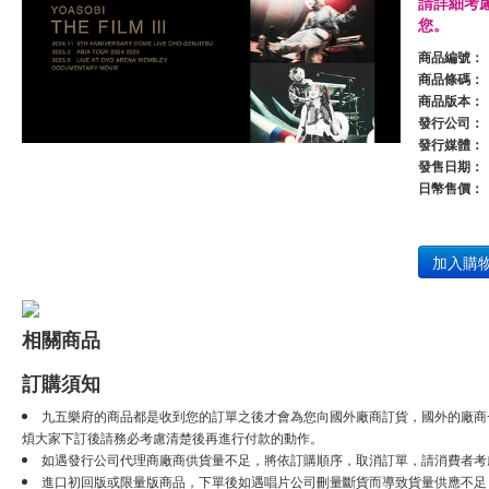
請詳細考
您。
商品編號：
商品條碼：
商品版本：
發行公司：
發行媒體：
發售日期：
日幣售價：
加入購
相關商品
訂購須知
九五樂府的商品都是收到您的訂單之後才會為您向國外廠商訂貨，國外的廠商
煩大家下訂後請務必考慮清楚後再進行付款的動作。
如遇發行公司代理商廠商供貨量不足，將依訂購順序，取消訂單，請消費者考
進口初回版或限量版商品，下單後如遇唱片公司刪量斷貨而導致貨量供應不足，將