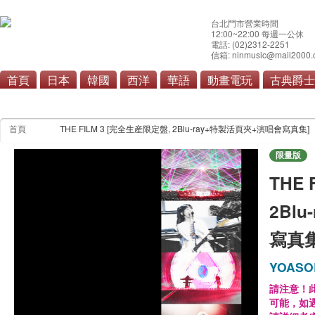
台北門市營業時間
12:00~22:00 每週一公休
電話: (02)2312-2251
信箱: ninmusic@mail2000.
首頁
日本
韓國
西洋
華語
動畫電玩
古典爵士
首頁
THE FILM 3 [完全生産限定盤, 2Blu-ray+特製活頁夾+演唱會寫真集]
限量版
THE
2Bl
寫真集
YOASO
請注意！
可能，如