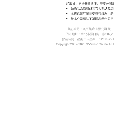
起出貨，無法分開處理。若要分開
如贈品為海報或其它大型紙製品
本店保留訂單接受與否權利，若
於本公司網站下單即表示您同意
登記公司：九五樂府有限公司 統一編號：
門市地址：臺北市漢口街二段20巷11號 TE
營業時間：星期二～星期日 12:00~22:00
Copyright 2002-2026 95Music Online All 