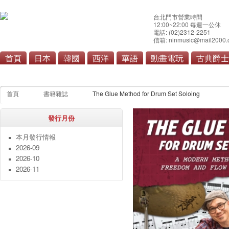
台北門市營業時間
12:00~22:00 每週一公休
電話: (02)2312-2251
信箱: ninmusic@mail2000.
首頁
日本
韓國
西洋
華語
動畫電玩
古典爵士
本月發行情報
雜誌
寫真集
漫畫單行本
畫
首頁
書籍雜誌
The Glue Method for Drum Set Soloing
發行月份
本月發行情報
2026-09
2026-10
2026-11