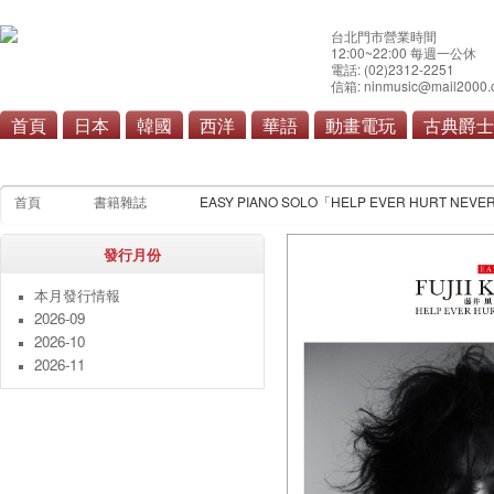
台北門市營業時間
12:00~22:00 每週一公休
電話: (02)2312-2251
信箱: ninmusic@mail2000.
首頁
日本
韓國
西洋
華語
動畫電玩
古典爵士
本月發行情報
雜誌
寫真集
漫畫單行本
畫
首頁
書籍雜誌
EASY PIANO SOLO「HELP EVER HURT NEVE
發行月份
本月發行情報
2026-09
2026-10
2026-11