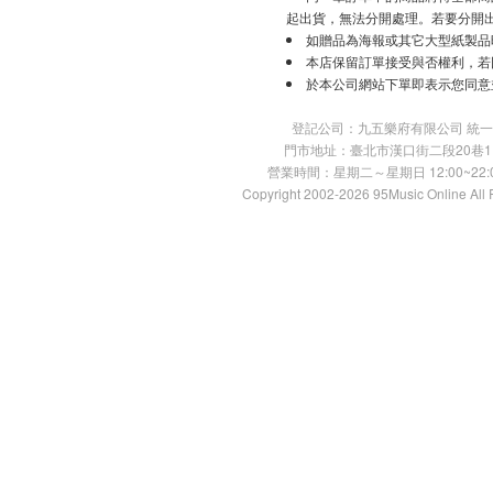
起出貨，無法分開處理。若要分開
如贈品為海報或其它大型紙製品
本店保留訂單接受與否權利，若
於本公司網站下單即表示您同意
登記公司：九五樂府有限公司 統一編號：
門市地址：臺北市漢口街二段20巷11號 TE
營業時間：星期二～星期日 12:00~22:00
Copyright 2002-2026 95Music Online All 